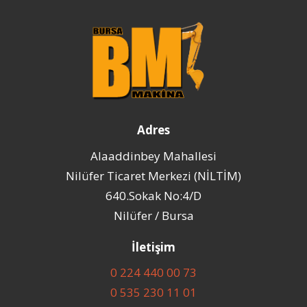
Skip
to
content
Adres
Alaaddinbey Mahallesi
Nilüfer Ticaret Merkezi (NİLTİM)
640.Sokak No:4/D
Nilüfer / Bursa
İletişim
0 224 440 00 73
0 535 230 11 01