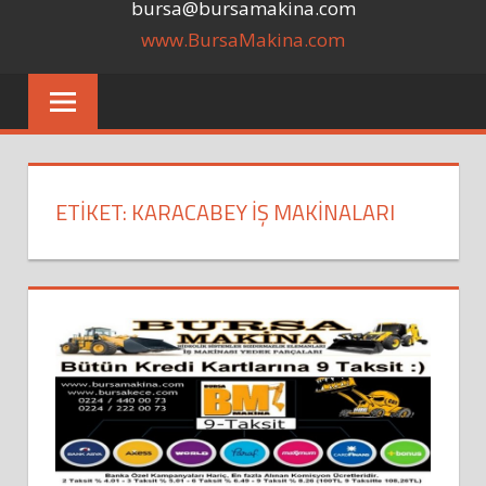
bursa@bursamakina.com
www.BursaMakina.com
ETIKET:
KARACABEY IŞ MAKINALARI