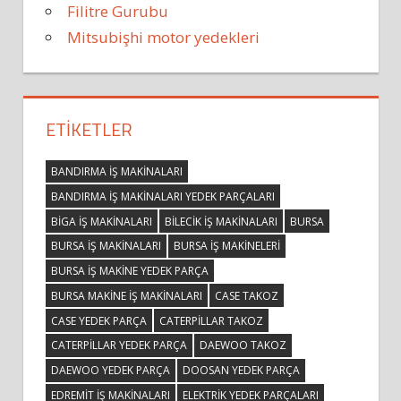
Filitre Gurubu
Mitsubişhi motor yedekleri
ETIKETLER
BANDIRMA IŞ MAKINALARI
BANDIRMA IŞ MAKINALARI YEDEK PARÇALARI
BIGA IŞ MAKINALARI
BILECIK IŞ MAKINALARI
BURSA
BURSA IŞ MAKINALARI
BURSA IŞ MAKINELERI
BURSA IŞ MAKINE YEDEK PARÇA
BURSA MAKINE IŞ MAKINALARI
CASE TAKOZ
CASE YEDEK PARÇA
CATERPILLAR TAKOZ
CATERPILLAR YEDEK PARÇA
DAEWOO TAKOZ
DAEWOO YEDEK PARÇA
DOOSAN YEDEK PARÇA
EDREMIT IŞ MAKINALARI
ELEKTRIK YEDEK PARÇALARI