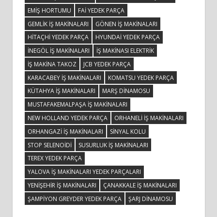
EMIŞ HORTUMU
FAI YEDEK PARÇA
GEMLIK IŞ MAKINALARI
GÖNEN IŞ MAKINALARI
HITAÇHI YEDEK PARÇA
HYUNDAI YEDEK PARÇA
INEGÖL IŞ MAKINALARI
IŞ MAKINASI ELEKTRIK
IŞ MAKINA TAKOZ
JCB YEDEK PARÇA
KARACABEY IŞ MAKINALARI
KOMATSU YEDEK PARÇA
KÜTAHYA IŞ MAKINALARI
MARŞ DINAMOSU
MUSTAFAKEMALPAŞA IŞ MAKINALARI
NEW HOLLAND YEDEK PARÇA
ORHANELI IŞ MAKINALARI
ORHANGAZI IŞ MAKINALARI
SINYAL KOLU
STOP SELENOIDI
SUSURLUK IŞ MAKINALARI
TEREX YEDEK PARÇA
YALOVA IŞ MAKINALARI YEDEK PARÇALARI
YENIŞEHIR IŞ MAKINALARI
ÇANAKKALE IŞ MAKINALARI
ŞAMPIYON GREYDER YEDEK PARÇA
ŞARJ DINAMOSU