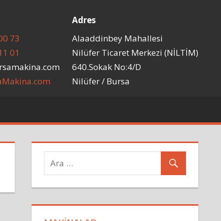
Adres
00 73
Alaaddinbey Mahallesi
11 01
Nilüfer Ticaret Merkezi (NİLTİM)
rsamakina.com
640.Sokak No:4/D
aMakina.com
Nilüfer / Bursa