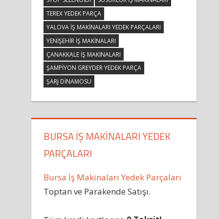
TEREX YEDEK PARÇA
YALOVA IŞ MAKINALARI YEDEK PARÇALARI
YENIŞEHIR IŞ MAKINALARI
ÇANAKKALE IŞ MAKINALARI
ŞAMPIYON GREYDER YEDEK PARÇA
ŞARJ DINAMOSU
BURSA İŞ MAKINALARI YEDEK
PARÇALARI
Bursa İş Makinaları Yedek Parçaları
Toptan ve Parakende Satışı.