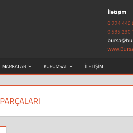
İletişim
0 224 440 
0 535 230 
bursa@bu
www.Burs
MARKALAR
KURUMSAL
İLETIŞIM
 PARÇALARI