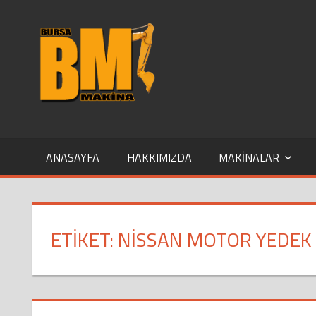
Skip
to
content
ANASAYFA
HAKKIMIZDA
MAKINALAR
ETIKET:
NISSAN MOTOR YEDEK