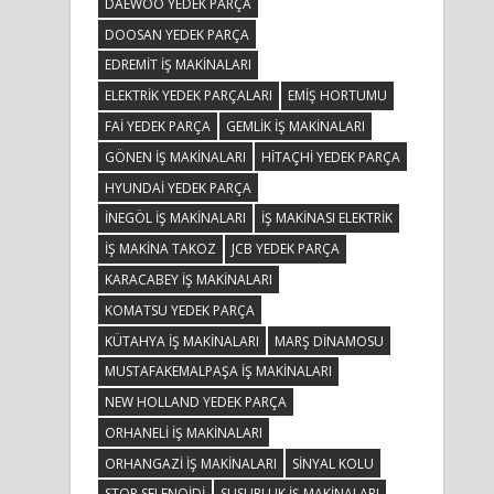
DAEWOO YEDEK PARÇA
DOOSAN YEDEK PARÇA
EDREMIT IŞ MAKINALARI
ELEKTRIK YEDEK PARÇALARI
EMIŞ HORTUMU
FAI YEDEK PARÇA
GEMLIK IŞ MAKINALARI
GÖNEN IŞ MAKINALARI
HITAÇHI YEDEK PARÇA
HYUNDAI YEDEK PARÇA
INEGÖL IŞ MAKINALARI
IŞ MAKINASI ELEKTRIK
IŞ MAKINA TAKOZ
JCB YEDEK PARÇA
KARACABEY IŞ MAKINALARI
KOMATSU YEDEK PARÇA
KÜTAHYA IŞ MAKINALARI
MARŞ DINAMOSU
MUSTAFAKEMALPAŞA IŞ MAKINALARI
NEW HOLLAND YEDEK PARÇA
ORHANELI IŞ MAKINALARI
ORHANGAZI IŞ MAKINALARI
SINYAL KOLU
STOP SELENOIDI
SUSURLUK IŞ MAKINALARI