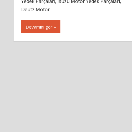
Yedek Parçaları, Isuzu Motor Yedek Parçaları,
Deutz Motor
Devamını gör »