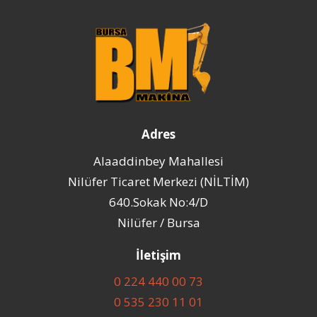
Skip
to
content
Adres
Alaaddinbey Mahallesi
Nilüfer Ticaret Merkezi (NİLTİM)
640.Sokak No:4/D
Nilüfer / Bursa
İletişim
0 224 440 00 73
0 535 230 11 01