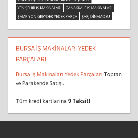
YENIŞEHIR IŞ MAKINALARI
ÇANAKKALE IŞ MAKINALARI
ŞAMPIYON GREYDER YEDEK PARÇA
ŞARJ DINAMOSU
BURSA İŞ MAKINALARI YEDEK
PARÇALARI
Bursa İş Makinaları Yedek Parçaları
Toptan
ve Parakende Satışı.
Tüm kredi kartlarına
9 Taksit!