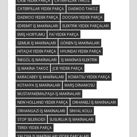
CASE YEDEK PARÇA
CATERPILLAR TAKOZ
CATERPILLAR YEDEK PARÇA
DAEWOO TAKOZ
DAEWOO YEDEK PARÇA
DOOSAN YEDEK PARÇA
EDREMIT IŞ MAKINALARI
ELEKTRIK YEDEK PARÇALARI
EMIŞ HORTUMU
FAI YEDEK PARÇA
GEMLIK IŞ MAKINALARI
GÖNEN IŞ MAKINALARI
HITAÇHI YEDEK PARÇA
HYUNDAI YEDEK PARÇA
INEGÖL IŞ MAKINALARI
IŞ MAKINASI ELEKTRIK
IŞ MAKINA TAKOZ
JCB YEDEK PARÇA
KARACABEY IŞ MAKINALARI
KOMATSU YEDEK PARÇA
KÜTAHYA IŞ MAKINALARI
MARŞ DINAMOSU
MUSTAFAKEMALPAŞA IŞ MAKINALARI
NEW HOLLAND YEDEK PARÇA
ORHANELI IŞ MAKINALARI
ORHANGAZI IŞ MAKINALARI
SINYAL KOLU
STOP SELENOIDI
SUSURLUK IŞ MAKINALARI
TEREX YEDEK PARÇA
YALOVA IŞ MAKINALARI YEDEK PARÇALARI